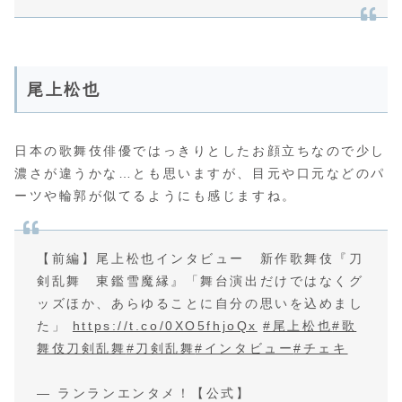
尾上松也
日本の歌舞伎俳優ではっきりとしたお顔立ちなので少し
濃さが違うかな…とも思いますが、目元や口元などのパ
ーツや輪郭が似てるようにも感じますね。
【前編】尾上松也インタビュー 新作歌舞伎『刀
剣乱舞 東鑑雪魔縁』「舞台演出だけではなくグ
ッズほか、あらゆることに自分の思いを込めまし
た」
https://t.co/0XO5fhjoQx
#尾上松也
#歌
舞伎刀剣乱舞
#刀剣乱舞
#インタビュー
#チェキ
— ランランエンタメ！【公式】