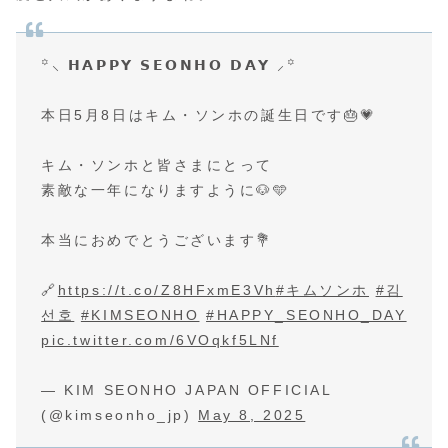
꙳⸜ 𝗛𝗔𝗣𝗣𝗬 𝗦𝗘𝗢𝗡𝗛𝗢 𝗗𝗔𝗬 ⸝꙳
本日5月8日はキム・ソンホの誕生日です🎂💗
キム・ソンホと皆さまにとって
素敵な一年になりますように🐶🩵
本当におめでとうございます💐
🔗
https://t.co/Z8HFxmE3Vh
#キムソンホ
#김
선호
#KIMSEONHO
#HAPPY_SEONHO_DAY
pic.twitter.com/6VOqkf5LNf
— KIM SEONHO JAPAN OFFICIAL
(@kimseonho_jp)
May 8, 2025