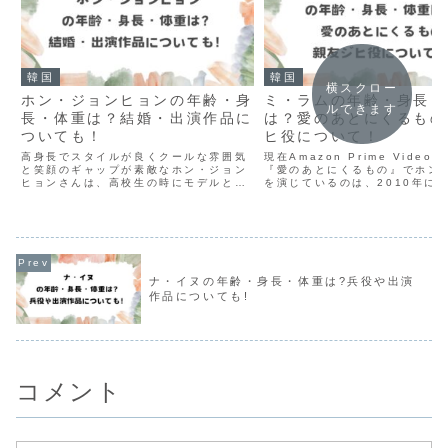
韓国
韓国
横スクロー
ホン・ジョンヒョンの年齢・身
ミ・ラムの年齢・身長・
ルできます
長・体重は？結婚・出演作品に
は？愛のあとにくるもの
ついても！
ヒ役について！
高身長でスタイルが良くクールな雰囲気
現在Amazon Prime Vide
と笑顔のギャップが素敵なホン・ジョン
『愛のあとにくるもの』でホン
ヒョンさんは、高校生の時にモデルとし
を演じているのは、2010年に
てデビューし、その翌年には俳優として
された韓国女優ミ・ラムさんです
デビューしています。 そして数々のドラ
の女優さんは誰だろう…？」と
マ・映画の主演を務め、今年は坂口健太
れた方も多いかと思いますが、
郎さん主演の韓国ドラマ...
まで日...
ナ・イヌの年齢・身長・体重は?兵役や出演
作品についても!
コメント