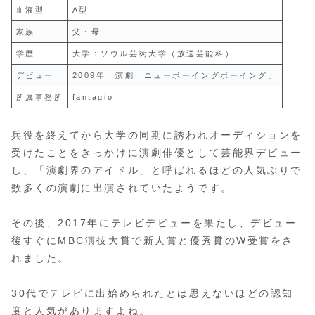
血液型
A型
家族
父・母
学歴
大学：ソウル芸術大学（放送芸能科）
デビュー
2009年 演劇「ニューボーイングボーイング」
所属事務所
fantagio
兵役を終えてから大学の同期に誘われオーディションを
受けたことをきっかけに演劇俳優として芸能界デビュー
し、「演劇界のアイドル」と呼ばれるほどの人気ぶりで
数多くの演劇に出演されていたようです。
その後、2017年にテレビデビューを果たし、デビュー
後すぐにMBC演技大賞で新人賞と優秀賞のW受賞をさ
れました。
30代でテレビに出始められたとは思えないほどの認知
度と人気がありますよね。