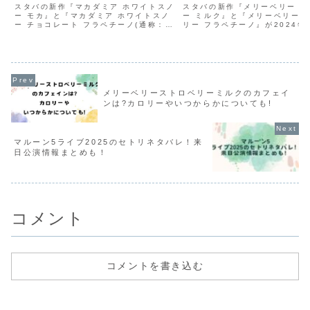
スタバの新作『マカダミア ホワイトスノ
スタバの新作『メリーベリー ス
ー モカ』と『マカダミア ホワイトスノ
ー ミルク』と『メリーベリー 
ー チョコレート フラペチーノ(通称：#
リー フラペチーノ』が2024年1
初雪フラペチーノ)』が2024年11月1日
日(金)から発売されます！ ホ
(金)から発売されます！ ホリデーシーズ
ズン第2弾として販売され、華
ン第一弾ということで、味やテクスチャ
わいらしい雰囲気のビバレッジ
ーにも...
おりより一...
メリーベリーストロベリーミルクのカフェイ
ンは?カロリーやいつからかについても!
マルーン5ライブ2025のセトリネタバレ！来
日公演情報まとめも！
コメント
コメントを書き込む